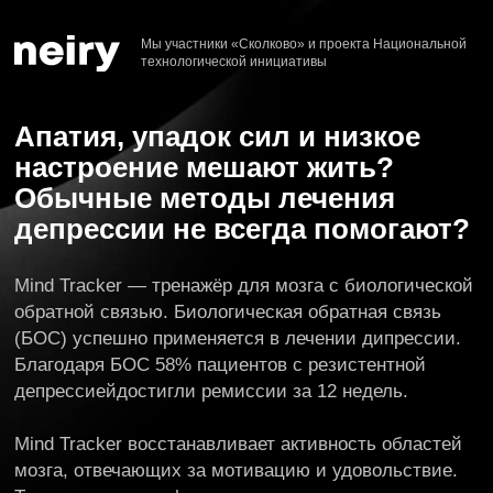
Мы участники «Сколково» и проекта Национальной
технологической инициативы
Апатия, упадок сил и низкое
настроение мешают жить?
Обычные методы лечения
депрессии не всегда помогают?
Mind Tracker — тренажёр для мозга с биологической
обратной связью. Биологическая обратная связь
(БОС) успешно применяется в лечении дипрессии.
Благодаря БОС 58% пациентов с резистентной
депрессиейдостигли ремиссии за 12 недель.
Mind Tracker восстанавливает активность областей
мозга, отвечающих за мотивацию и удовольствие.
Тренировка специфических
мозговых волн возвращает
способность чувствовать.
Первые изменения
через 8−10 сеансов.
Дополните свое лечение