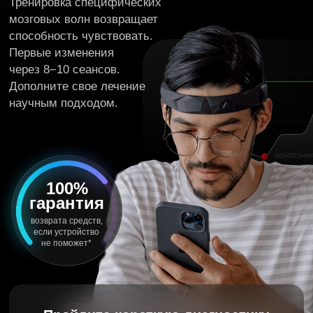
научным подходом.
100%
гарантия
возврата средств,
если устройство
не поможет*
Пройдите короткую диагностику
И получите 2 научных техники
для борьбы с депрессией
*О гарантии возврата средств: если спустя 60 дней и 25 занятий
курса стрессоустойчивости вы скажете, что навык отключать
тревожные мысли так и не наступил (субъективная оценка), мы
вернем 100% денег